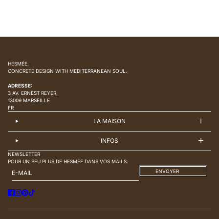
HESMÉE,
CONCRETE DESIGN WITH MEDITERRANEAN SOUL.
ADRESSE:
3 AV. ERNEST REYER,
13009 MARSEILLE
FR
LA MAISON
INFOS
NEWSLETTER
POUR UN PEU PLUS DE HESMÉE DANS VOS MAILS.
E-MAIL
CE SITE EST PROTÉGÉ PAR HCAPTCHA, ET LA
ENVOYER
POLITIQUE DE CONFIDENTIALITÉ
ET LES
CONDITIONS DE SERVICE
DE HCAPTCHA S’APPLIQUENT.