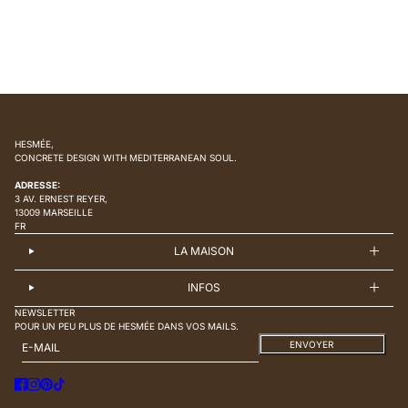
HESMÉE,
CONCRETE DESIGN WITH MEDITERRANEAN SOUL.
ADRESSE:
3 AV. ERNEST REYER,
13009 MARSEILLE
FR
LA MAISON
INFOS
NEWSLETTER
POUR UN PEU PLUS DE HESMÉE DANS VOS MAILS.
E-MAIL
CE SITE EST PROTÉGÉ PAR HCAPTCHA, ET LA
ENVOYER
POLITIQUE DE CONFIDENTIALITÉ
ET LES
CONDITIONS DE SERVICE
DE HCAPTCHA S’APPLIQUENT.