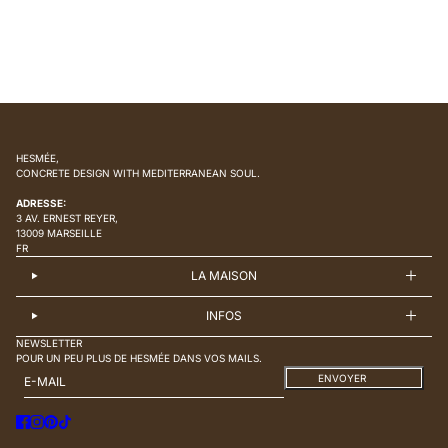
HESMÉE,
CONCRETE DESIGN WITH MEDITERRANEAN SOUL.
ADRESSE:
3 AV. ERNEST REYER,
13009 MARSEILLE
FR
LA MAISON
INFOS
NEWSLETTER
POUR UN PEU PLUS DE HESMÉE DANS VOS MAILS.
E-MAIL
CE SITE EST PROTÉGÉ PAR HCAPTCHA, ET LA
ENVOYER
POLITIQUE DE CONFIDENTIALITÉ
ET LES
CONDITIONS DE SERVICE
DE HCAPTCHA S’APPLIQUENT.